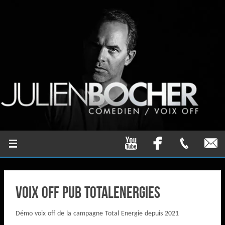
Voix off Pub TotalEnergies
Démo voix off de la campagne Total Energie depuis 2021