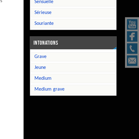
es
sensuelle
sérieuse
souriante
INTONATIONS
grave
jeune
medium
medium grave