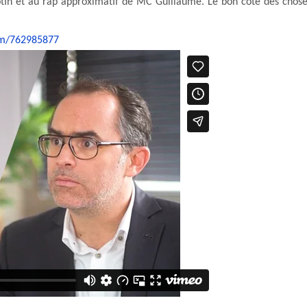
otin et au rap approximatif de MC Guillaume. Le bon coté des chos
om/762985877