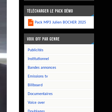
TÉLÉCHARGER LE PACK DÉMO
Pack MP3 Julien BOCHER 2025
VOIX OFF PAR GENRE
publicités
institutionnel
bandes annonces
emissions tv
billboard
documentaires
voice over
doublages