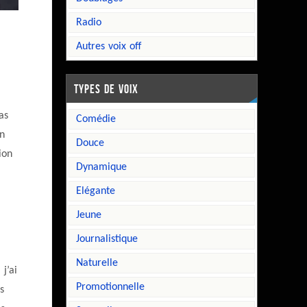
radio
autres voix off
TYPES DE VOIX
as
comédie
on
douce
ion
dynamique
elégante
jeune
journalistique
naturelle
j’ai
promotionnelle
s