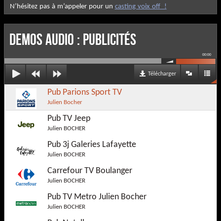
N’hésitez pas à m’appeler pour un
casting voix off !
DEMOS AUDIO : Publicités
00:00
Télécharger
Pub Parions Sport TV
Julien Bocher
Pub TV Jeep
Julien BOCHER
Pub 3j Galeries Lafayette
Julien BOCHER
Carrefour TV Boulanger
Julien BOCHER
Pub TV Metro Julien Bocher
Julien BOCHER