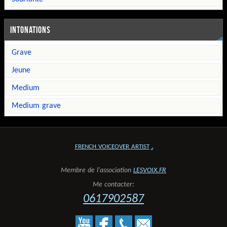
INTONATIONS
grave
jeune
medium
medium grave
FRENCH VOICEOVER ARTIST
Membre de l'association
LESVOIX.FR
Me contacter:
0617902587