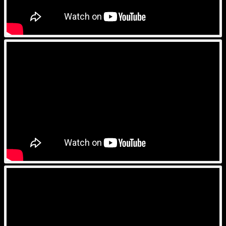
Julien Bocher
Pub Appli France Inter
Julien BOCHER
Spot Audible Presentation
Julien BOCHER
Pub Radio Asterix Julien Bocher
Julien BOCHER
SUZUKI BALENO
Julien BOCHER