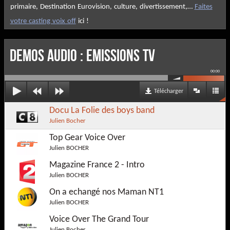
primaire, Destination Eurovision, culture, divertissement,…
Faites
votre casting voix off
ici !
DEMOS AUDIO : Emissions TV
00:00
Télécharger
Docu La Folie des boys band
Julien Bocher
Top Gear Voice Over
Julien BOCHER
Magazine France 2 - Intro
Julien BOCHER
On a echangé nos Maman NT1
Julien BOCHER
Voice Over The Grand Tour