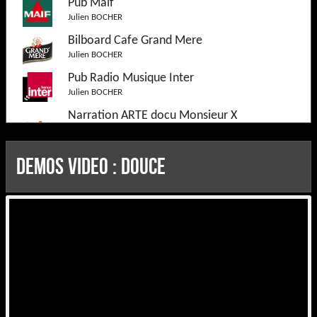
Pub Maif
Julien BOCHER
Bilboard Cafe Grand Mere
Julien BOCHER
Pub Radio Musique Inter
Julien BOCHER
Narration ARTE docu Monsieur X
Julien Bocher
Court Metrage
DEMOS Video : Douce
Julien BOCHER
Docu Echappee BElle Vietnam France5
Julien BOCHER
Narration Dauphins Espions France 5
Julien Bocher
Narration Docu Animalier
Julien Bocher
Institutionnel Tipeee