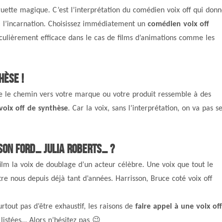
ette magique. C’est l’interprétation du comédien voix off qui don
e : l’incarnation. Choisissez immédiatement un
comédien voix off
ticulièrement efficace dans le cas de films d’animations comme les
hèse !
e le chemin vers votre marque ou votre produit ressemble à des
voix off de synthèse
. Car la voix, sans l’interprétation, on va pas s
son Ford… Julia Roberts… ?
 film la voix de doublage d’un acteur célèbre. Une voix que tout le
re nous depuis déjà tant d’années. Harrisson, Bruce coté voix off
urtout pas d’être exhaustif, les raisons de
faire appel à une voix off
listées… Alors n’hésitez pas 😉