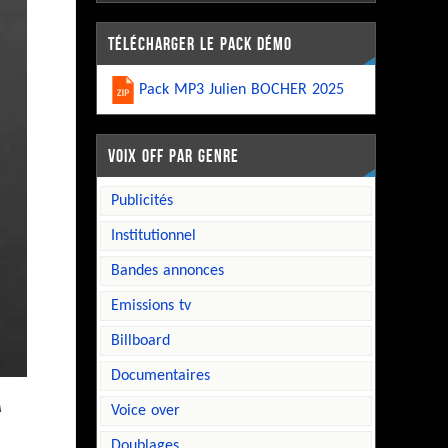
TÉLÉCHARGER LE PACK DÉMO
Pack MP3 Julien BOCHER 2025
VOIX OFF PAR GENRE
publicités
institutionnel
bandes annonces
emissions tv
billboard
documentaires
à
voice over
doublages