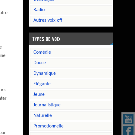
radio
votre
autres voix off
TYPES DE VOIX
e
comédie
une
douce
dynamique
elégante
urs
jeune
nter
journalistique
naturelle
promotionnelle
 bon