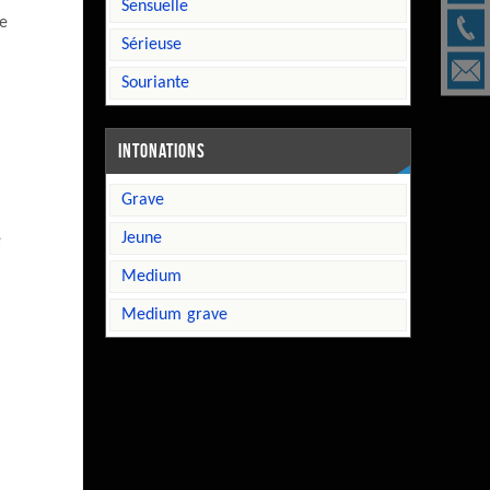
sensuelle
ne
sérieuse
souriante
INTONATIONS
grave
jeune
e
medium
medium grave