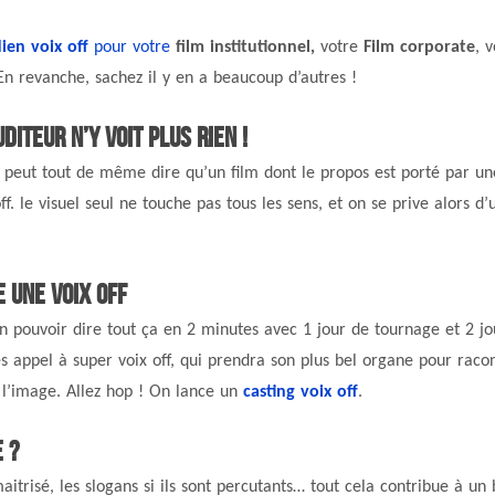
en voix off
pour votre
film institutionnel,
votre
Film corporate
, 
En revanche, sachez il y en a beaucoup d’autres !
diteur n’y voit plus rien
!
 peut tout de même dire qu’un film dont le propos est porté par un
f. le visuel seul ne touche pas tous les sens, et on se prive alors d’
e une voix off
n pouvoir dire tout ça en 2 minutes avec 1 jour de tournage et 2 jo
s appel à super voix off, qui prendra son plus bel organe pour raco
à l’image. Allez hop ! On lance un
casting voix off
.
 ?
t maitrisé, les slogans si ils sont percutants… tout cela contribue à un