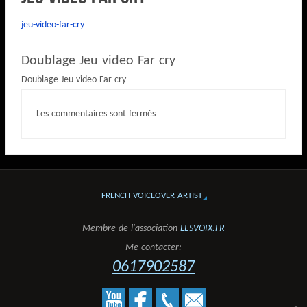
jeu-video-far-cry
Doublage Jeu video Far cry
Doublage Jeu video Far cry
Les commentaires sont fermés
FRENCH VOICEOVER ARTIST
Membre de l'association
LESVOIX.FR
Me contacter:
0617902587