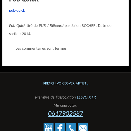
pub-quick
Pub Quick
tiré de
PUB / Bilboard
par Julien BOCHER. Date de
sortie : 2014.
Les commentaires sont fermés
FRENCH VOICEOVER ARTIST
Membre de l'association
LESVOIX.FR
Me contacter:
0617902587