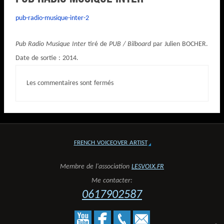
pub-radio-musique-inter-2
Pub Radio Musique Inter
tiré de
PUB / Bilboard
par Julien BOCHER.
Date de sortie : 2014.
Les commentaires sont fermés
FRENCH VOICEOVER ARTIST
Membre de l'association
LESVOIX.FR
Me contacter:
0617902587