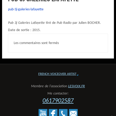
pub-3j-galeries-lafayette
Pub 3j Galeries Lafayette
tiré de
Pub Radio
par Julien BOCHER.
Date de sortie : 2015.
Les commentaires sont fermés
FRENCH VOICEOVER ARTIST
Membre de l'association
LESVOIX.FR
Me contacter:
0617902587