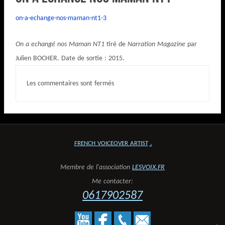
on-a-echange-nos-maman-nt1-3
On a echangé nos Maman NT1
tiré de
Narration Magazine
par
Julien BOCHER. Date de sortie : 2015.
Les commentaires sont fermés
FRENCH VOICEOVER ARTIST
Membre de l'association
LESVOIX.FR
Me contacter:
0617902587