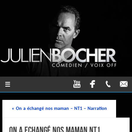
«
On a échangé nos maman – NT1 – Narration
On a echangé nos Maman NT1