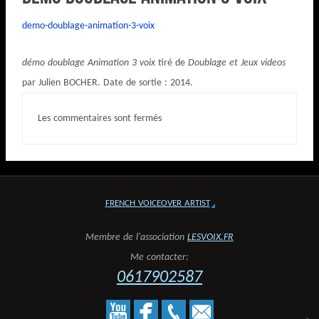
demo-doublage-animation-3-voix
démo doublage Animation 3 voix
tiré de
Doublage et Jeux videos
par Julien BOCHER. Date de sortie : 2014.
Les commentaires sont fermés
FRENCH VOICEOVER ARTIST
Membre de l'association
LESVOIX.FR
Me contacter:
0617902587