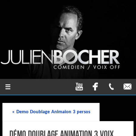
«
Demo Doublage Animaion 3 persos
démo doublage Animation 3 voix